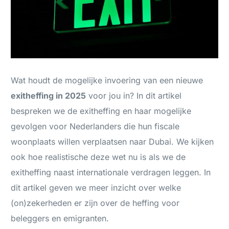
Wat houdt de mogelijke invoering van een nieuwe
exitheffing in 2025
voor jou in? In dit artikel
bespreken we de exitheffing en haar mogelijke
gevolgen voor Nederlanders die hun fiscale
woonplaats willen verplaatsen naar Dubai. We kijken
ook hoe realistische deze wet nu is als we de
exitheffing naast internationale verdragen leggen. In
dit artikel geven we meer inzicht over welke
(on)zekerheden er zijn over de heffing voor
beleggers en emigranten.