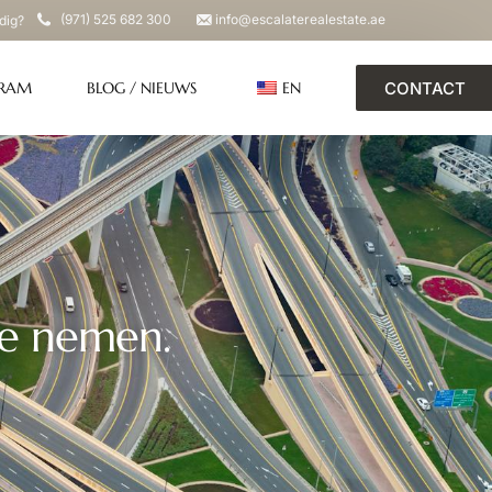
(971) 525 682 300
info@escalaterealestate.ae
odig?
CONTACT
GRAM
BLOG / NIEUWS
EN
te nemen.